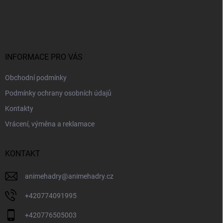
Z
á
p
a
t
í
INFORMACE PRO VÁS
Obchodní podmínky
Podmínky ochrany osobních údajů
Kontakty
Vrácení, výměna a reklamace
KONTAKT
animehadry
@
animehadry.cz
+420774091995
+420776505003