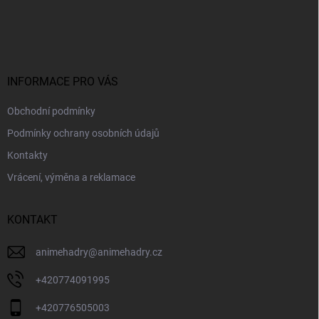
Z
á
p
a
t
í
INFORMACE PRO VÁS
Obchodní podmínky
Podmínky ochrany osobních údajů
Kontakty
Vrácení, výměna a reklamace
KONTAKT
animehadry
@
animehadry.cz
+420774091995
+420776505003