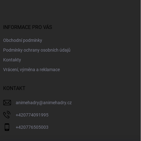
p
a
t
í
INFORMACE PRO VÁS
Obchodní podmínky
Podmínky ochrany osobních údajů
Kontakty
Vrácení, výměna a reklamace
KONTAKT
animehadry
@
animehadry.cz
+420774091995
+420776505003