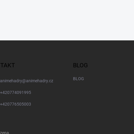
TAKT
BLOG
BLOG
animehadry
@
animehadry.cz
+420774091995
+420776505003
azena.