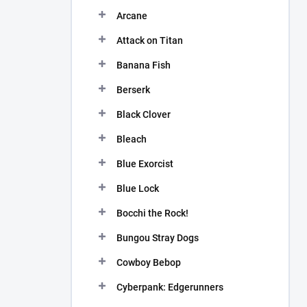
n
Arcane
í
p
Attack on Titan
a
n
Banana Fish
e
Berserk
l
Black Clover
Bleach
Blue Exorcist
Blue Lock
Bocchi the Rock!
Bungou Stray Dogs
Cowboy Bebop
Cyberpank: Edgerunners