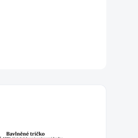
IKOST
−
+
Přidat do košíku
ILNÍ INFORMACE
ZEPTAT SE