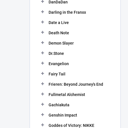
DanDaDan
Darling in the Franxx
Date a Live
Death Note
Demon Slayer
Dr.Stone
Evangelion
Fairy Tail
Frieren: Beyond Journey's End
Fullmetal Alchemist
Gachiakuta
Genshin Impact
Goddes of Victory: NIKKE