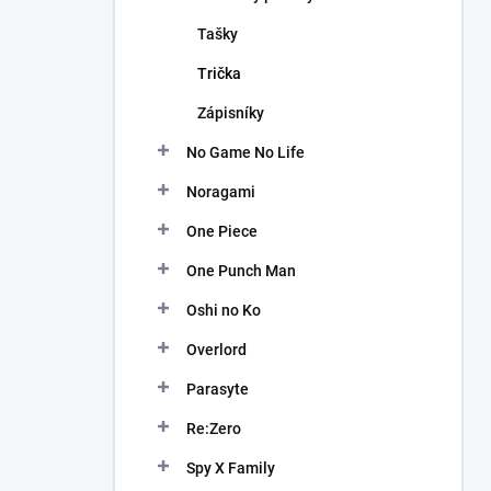
Tašky
Trička
Zápisníky
No Game No Life
Noragami
One Piece
One Punch Man
Oshi no Ko
Overlord
Parasyte
Re:Zero
Spy X Family