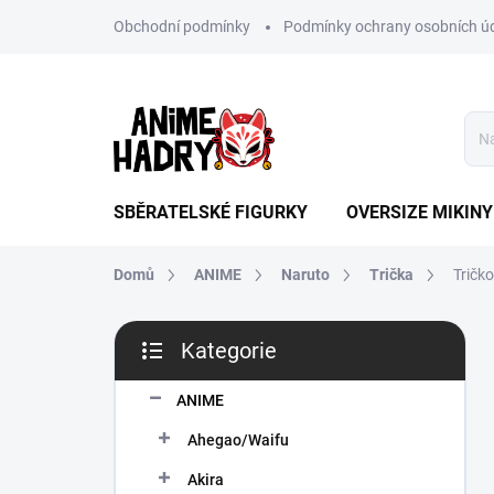
Přejít
Obchodní podmínky
Podmínky ochrany osobních ú
na
obsah
SBĚRATELSKÉ FIGURKY
OVERSIZE MIKINY
Domů
ANIME
Naruto
Trička
Tričk
P
Kategorie
o
Přeskočit
s
kategorie
t
ANIME
r
Ahegao/Waifu
a
n
Akira