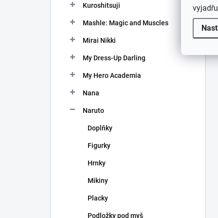
Kuroshitsuji
vyjadřu
Mashle: Magic and Muscles
Nast
Mirai Nikki
My Dress-Up Darling
My Hero Academia
Nana
Naruto
Doplňky
Figurky
Hrnky
Mikiny
Placky
Podložky pod myš