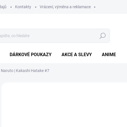
dajů
Kontakty
Vrácení, výměna a reklamace
Hledat
DÁRKOVÉ POUKAZY
AKCE A SLEVY
ANIME
o Naruto | Kakashi Hatake #7
3
Měr
ZVO
cena
BAR