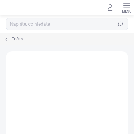
Přejít
na
obsah
Hledat
Trička