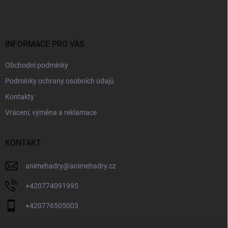
p
a
t
í
INFORMACE PRO VÁS
Obchodní podmínky
Podmínky ochrany osobních údajů
Kontakty
Vrácení, výměna a reklamace
KONTAKT
animehadry
@
animehadry.cz
+420774091995
+420776505003