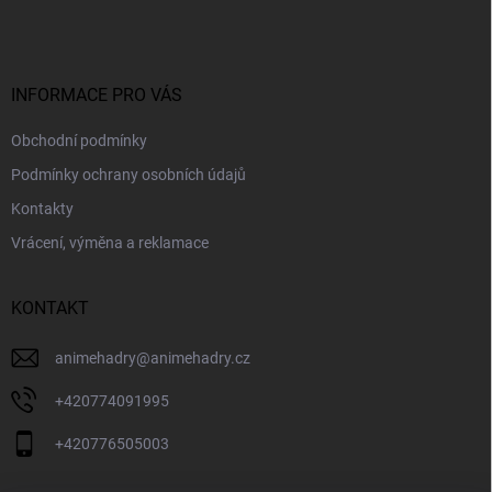
p
a
t
í
INFORMACE PRO VÁS
Obchodní podmínky
Podmínky ochrany osobních údajů
Kontakty
Vrácení, výměna a reklamace
KONTAKT
animehadry
@
animehadry.cz
+420774091995
+420776505003