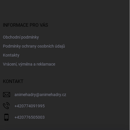
p
a
t
í
INFORMACE PRO VÁS
Obchodní podmínky
Podmínky ochrany osobních údajů
Kontakty
Vrácení, výměna a reklamace
KONTAKT
animehadry
@
animehadry.cz
+420774091995
+420776505003