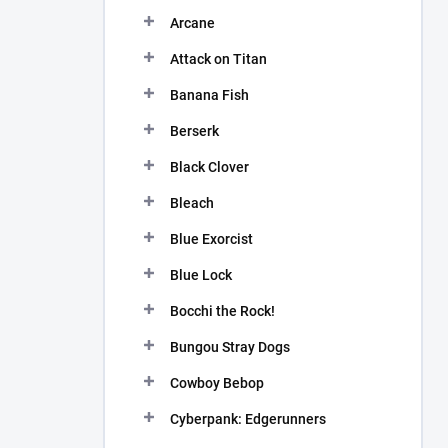
n
Arcane
í
p
Attack on Titan
a
n
Banana Fish
e
Berserk
l
Black Clover
Bleach
Blue Exorcist
Blue Lock
Bocchi the Rock!
Bungou Stray Dogs
Cowboy Bebop
Cyberpank: Edgerunners