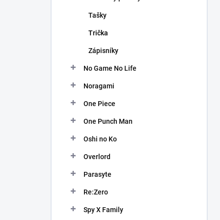
Tašky
Trička
Zápisníky
No Game No Life
Noragami
One Piece
One Punch Man
Oshi no Ko
Overlord
Parasyte
Re:Zero
Spy X Family