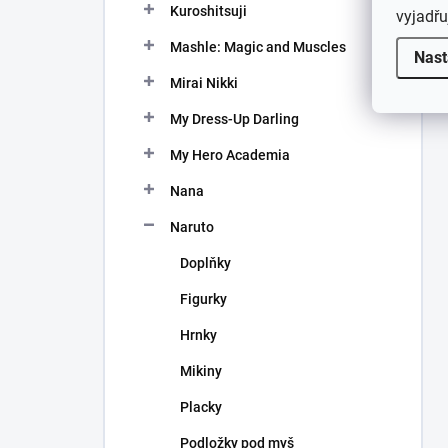
Kuroshitsuji
vyjadřu
Mashle: Magic and Muscles
Nast
Mirai Nikki
My Dress-Up Darling
My Hero Academia
Nana
Naruto
Doplňky
Figurky
Hrnky
Mikiny
Placky
Podložky pod myš