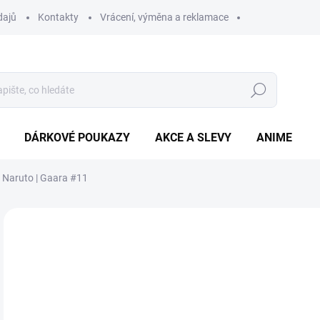
dajů
Kontakty
Vrácení, výměna a reklamace
Hledat
DÁRKOVÉ POUKAZY
AKCE A SLEVY
ANIME
o Naruto | Gaara #11
3
Měr
ZVO
cena
BAR