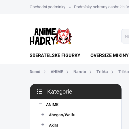
Přejít
Obchodní podmínky
Podmínky ochrany osobních ú
na
obsah
SBĚRATELSKÉ FIGURKY
OVERSIZE MIKINY
Domů
ANIME
Naruto
Trička
Tričk
P
Kategorie
o
Přeskočit
s
kategorie
t
ANIME
r
Ahegao/Waifu
a
n
Akira