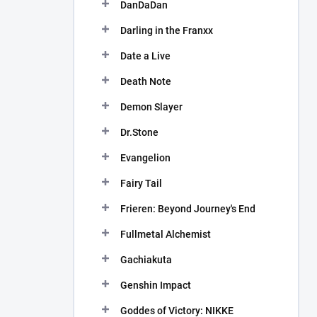
DanDaDan
Darling in the Franxx
Date a Live
Death Note
Demon Slayer
Dr.Stone
Evangelion
Fairy Tail
Frieren: Beyond Journey's End
Fullmetal Alchemist
Gachiakuta
Genshin Impact
Goddes of Victory: NIKKE