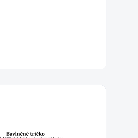
IKOST
−
+
Přidat do košíku
ILNÍ INFORMACE
ZEPTAT SE