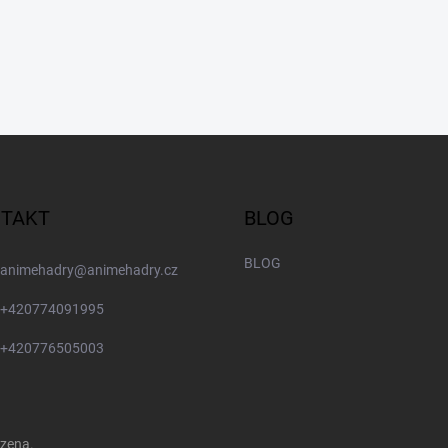
TAKT
BLOG
BLOG
animehadry
@
animehadry.cz
+420774091995
+420776505003
azena.