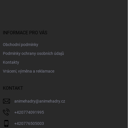
Z
á
p
a
t
í
INFORMACE PRO VÁS
Obchodní podmínky
Podmínky ochrany osobních údajů
Kontakty
Vrácení, výměna a reklamace
KONTAKT
animehadry
@
animehadry.cz
+420774091995
+420776505003