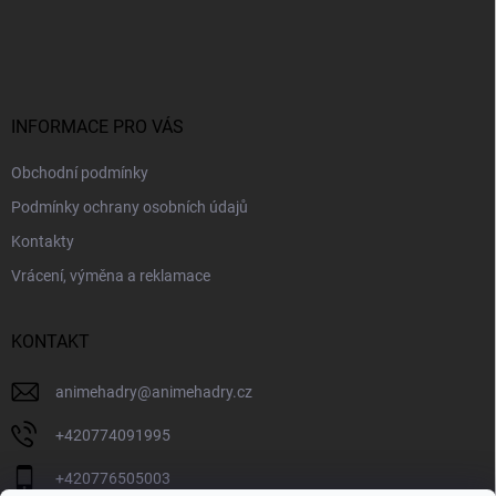
Z
á
p
a
t
í
INFORMACE PRO VÁS
Obchodní podmínky
Podmínky ochrany osobních údajů
Kontakty
Vrácení, výměna a reklamace
KONTAKT
animehadry
@
animehadry.cz
+420774091995
+420776505003