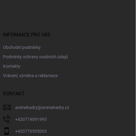
Z
á
p
a
t
í
INFORMACE PRO VÁS
Obchodní podmínky
Podmínky ochrany osobních údajů
Kontakty
Vrácení, výměna a reklamace
KONTAKT
animehadry
@
animehadry.cz
+420774091995
+420776505003