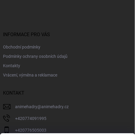
Z
á
p
a
t
í
INFORMACE PRO VÁS
Obchodní podmínky
Podmínky ochrany osobních údajů
Kontakty
Vrácení, výměna a reklamace
KONTAKT
animehadry
@
animehadry.cz
+420774091995
+420776505003