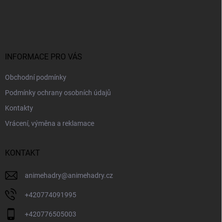
Z
á
p
a
t
í
INFORMACE PRO VÁS
Obchodní podmínky
Podmínky ochrany osobních údajů
Kontakty
Vrácení, výměna a reklamace
KONTAKT
animehadry
@
animehadry.cz
+420774091995
+420776505003