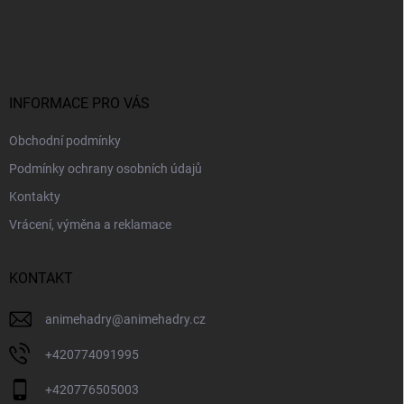
Z
á
p
a
t
í
INFORMACE PRO VÁS
Obchodní podmínky
Podmínky ochrany osobních údajů
Kontakty
Vrácení, výměna a reklamace
KONTAKT
animehadry
@
animehadry.cz
+420774091995
+420776505003