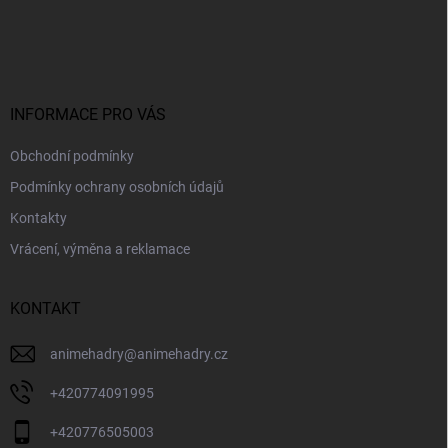
Z
á
p
a
t
í
INFORMACE PRO VÁS
Obchodní podmínky
Podmínky ochrany osobních údajů
Kontakty
Vrácení, výměna a reklamace
KONTAKT
animehadry
@
animehadry.cz
+420774091995
+420776505003