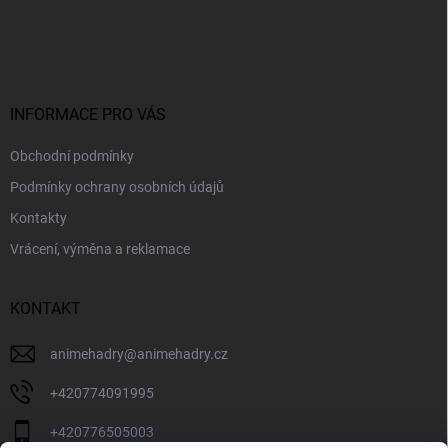
Z
á
p
a
t
í
INFORMACE PRO VÁS
Obchodní podmínky
Podmínky ochrany osobních údajů
Kontakty
Vrácení, výměna a reklamace
KONTAKT
animehadry
@
animehadry.cz
+420774091995
+420776505003