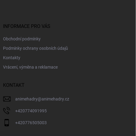
p
a
t
í
INFORMACE PRO VÁS
Obchodní podmínky
Podmínky ochrany osobních údajů
Kontakty
Vrácení, výměna a reklamace
KONTAKT
animehadry
@
animehadry.cz
+420774091995
+420776505003