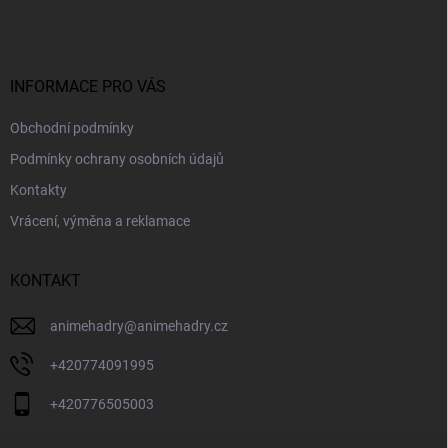
p
a
t
í
INFORMACE PRO VÁS
Obchodní podmínky
Podmínky ochrany osobních údajů
Kontakty
Vrácení, výměna a reklamace
KONTAKT
animehadry
@
animehadry.cz
+420774091995
+420776505003