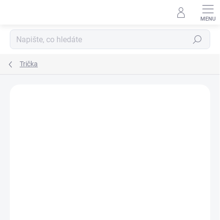
Přejít
na
obsah
Hledat
Trička