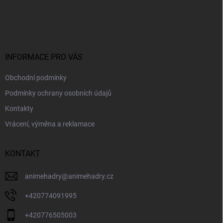
Z
á
p
a
t
í
INFORMACE PRO VÁS
Obchodní podmínky
Podmínky ochrany osobních údajů
Kontakty
Vrácení, výměna a reklamace
KONTAKT
animehadry
@
animehadry.cz
+420774091995
+420776505003