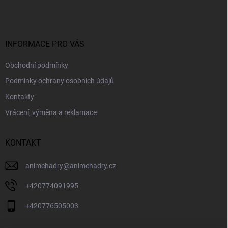
p
a
t
í
INFORMACE PRO VÁS
Obchodní podmínky
Podmínky ochrany osobních údajů
Kontakty
Vrácení, výměna a reklamace
KONTAKT
animehadry
@
animehadry.cz
+420774091995
+420776505003