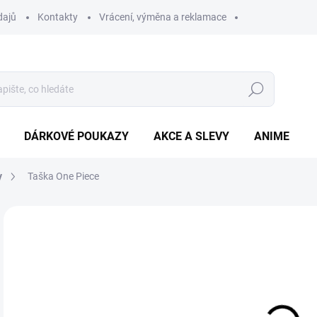
dajů
Kontakty
Vrácení, výměna a reklamace
Hledat
DÁRKOVÉ POUKAZY
AKCE A SLEVY
ANIME
y
Taška One Piece
2
Měr
SK
cena