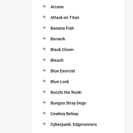
n
Arcane
í
p
Attack on Titan
a
n
Banana Fish
e
Berserk
l
Black Clover
Bleach
Blue Exorcist
Blue Lock
Bocchi the Rock!
Bungou Stray Dogs
Cowboy Bebop
Cyberpank: Edgerunners