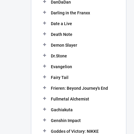
DanDaDan
Darling in the Franxx
Date a Live
Death Note
Demon Slayer
Dr.Stone
Evangelion
Fairy Tail
Frieren: Beyond Journey's End
Fullmetal Alchemist
Gachiakuta
Genshin Impact
Goddes of Victory: NIKKE