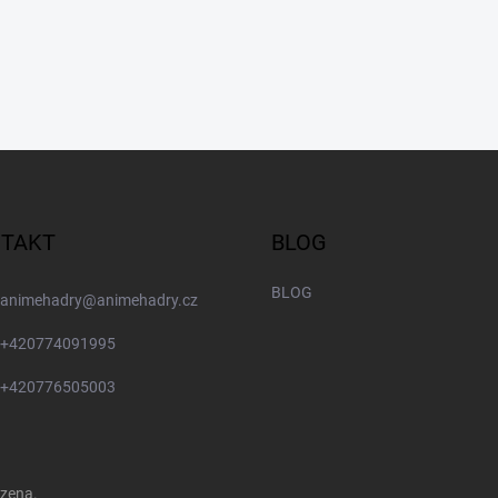
TAKT
BLOG
BLOG
animehadry
@
animehadry.cz
+420774091995
+420776505003
azena.