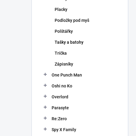
Placky
Podložky pod myš
Polštářky
Tašky a batohy
Trička
Zápisníky
One Punch Man
Oshi no Ko
Overlord
Parasyte
Re:Zero
Spy X Family