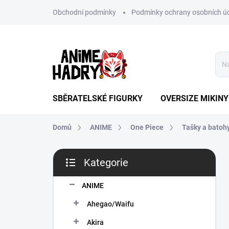
Přejít
Obchodní podmínky
Podmínky ochrany osobních ú
na
obsah
SBĚRATELSKÉ FIGURKY
OVERSIZE MIKINY
Domů
ANIME
One Piece
Tašky a batoh
P
Kategorie
o
Přeskočit
s
kategorie
t
ANIME
r
Ahegao/Waifu
a
n
Akira