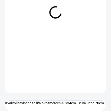
249 Kč
Měrná
SKLADEM
cena:
−
+
Přidat do košíku
DETAILNÍ INFORMACE
ZEPTAT SE
Kvalitní bavlněná taška o rozměrech 40x34cm. Délka ucha 70cm