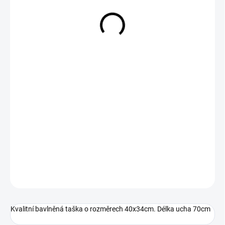
249 Kč
Měrná
SKLADEM
cena:
−
+
Přidat do košíku
DETAILNÍ INFORMACE
ZEPTAT SE
Kvalitní bavlněná taška o rozměrech 40x34cm. Délka ucha 70cm