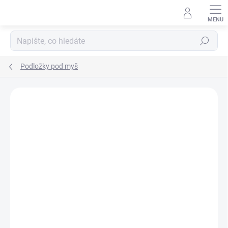
Přejít
na
obsah
Hledat
Podložky pod myš