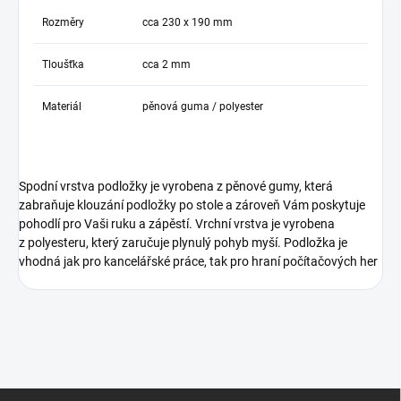
Rozměry
cca 230 x 190 mm
Tloušťka
cca 2 mm
Materiál
pěnová guma / polyester
Spodní vrstva podložky je vyrobena z pěnové gumy, která
zabraňuje klouzání podložky po stole a zároveň Vám poskytuje
pohodlí pro Vaši ruku a zápěstí. Vrchní vrstva je vyrobena
z polyesteru, který zaručuje plynulý pohyb myší. Podložka je
vhodná jak pro kancelářské práce, tak pro hraní počítačových her
Z