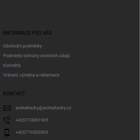
á
p
a
t
í
INFORMACE PRO VÁS
Obchodní podmínky
Podmínky ochrany osobních údajů
Kontakty
Vrácení, výměna a reklamace
KONTAKT
animehadry
@
animehadry.cz
+420774091995
+420776505003