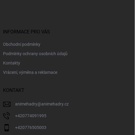
á
p
a
t
í
INFORMACE PRO VÁS
Obchodní podmínky
Podmínky ochrany osobních údajů
Kontakty
Vrácení, výměna a reklamace
KONTAKT
animehadry
@
animehadry.cz
+420774091995
+420776505003