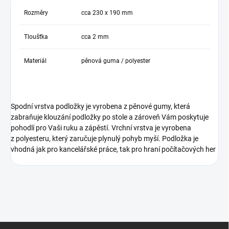
Rozměry
cca 230 x 190 mm
Tloušťka
cca 2 mm
Materiál
pěnová guma / polyester
Spodní vrstva podložky je vyrobena z pěnové gumy, která
zabraňuje klouzání podložky po stole a zároveň Vám poskytuje
pohodlí pro Vaši ruku a zápěstí. Vrchní vrstva je vyrobena
z polyesteru, který zaručuje plynulý pohyb myší. Podložka je
vhodná jak pro kancelářské práce, tak pro hraní počítačových her
Z