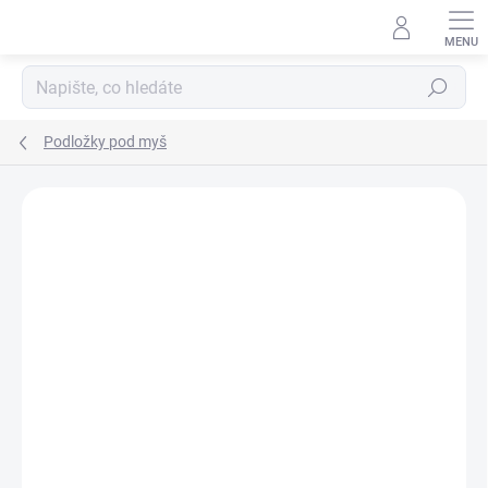
Přejít
na
obsah
Hledat
Podložky pod myš