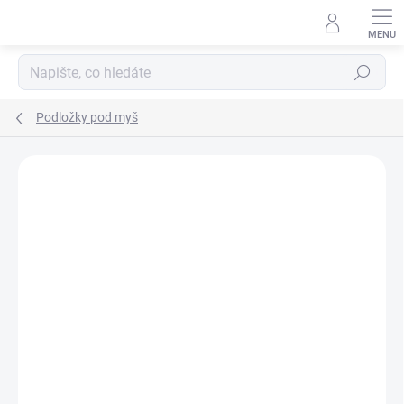
Přejít
na
obsah
Hledat
Podložky pod myš