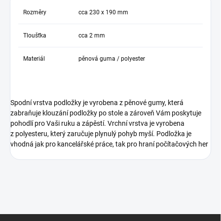
Rozměry
cca 230 x 190 mm
Tloušťka
cca 2 mm
Materiál
pěnová guma / polyester
Spodní vrstva podložky je vyrobena z pěnové gumy, která
zabraňuje klouzání podložky po stole a zároveň Vám poskytuje
pohodlí pro Vaši ruku a zápěstí. Vrchní vrstva je vyrobena
z polyesteru, který zaručuje plynulý pohyb myší. Podložka je
vhodná jak pro kancelářské práce, tak pro hraní počítačových her
Z