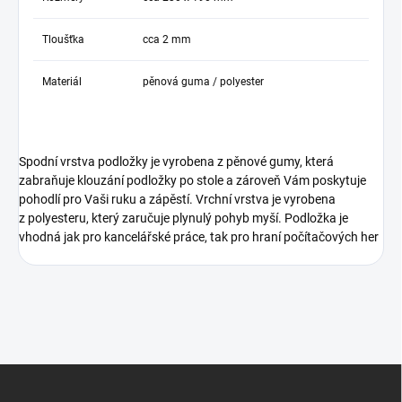
Tloušťka
cca 2 mm
Materiál
pěnová guma / polyester
Spodní vrstva podložky je vyrobena z pěnové gumy, která
zabraňuje klouzání podložky po stole a zároveň Vám poskytuje
pohodlí pro Vaši ruku a zápěstí. Vrchní vrstva je vyrobena
z polyesteru, který zaručuje plynulý pohyb myší. Podložka je
vhodná jak pro kancelářské práce, tak pro hraní počítačových her
Z
á