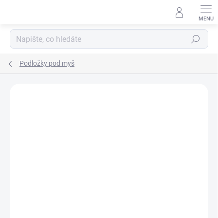
Přejít
na
obsah
Hledat
Podložky pod myš