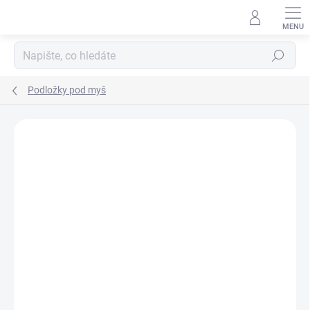
Přejít
na
obsah
Hledat
Podložky pod myš