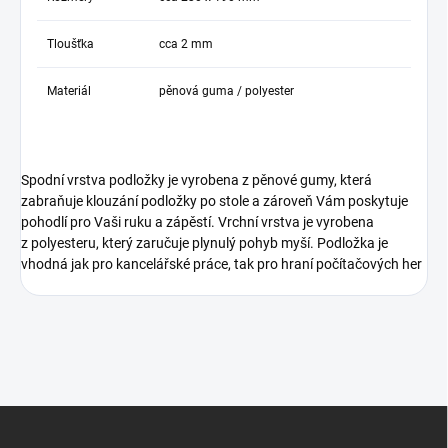
Tloušťka
cca 2 mm
Materiál
pěnová guma / polyester
Spodní vrstva podložky je vyrobena z pěnové gumy, která
zabraňuje klouzání podložky po stole a zároveň Vám poskytuje
pohodlí pro Vaši ruku a zápěstí. Vrchní vrstva je vyrobena
z polyesteru, který zaručuje plynulý pohyb myší. Podložka je
vhodná jak pro kancelářské práce, tak pro hraní počítačových her
Z
á