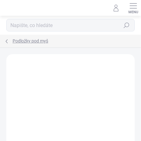
Přejít
na
obsah
Hledat
Podložky pod myš