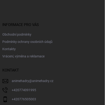
á
p
a
t
í
INFORMACE PRO VÁS
Obchodní podmínky
Podmínky ochrany osobních údajů
Kontakty
Vrácení, výměna a reklamace
KONTAKT
animehadry
@
animehadry.cz
+420774091995
+420776505003