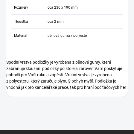
Rozměry
cca 230 x 190 mm
Tloušťka
cca 2 mm
Materiál
pěnová guma / polyester
Spodní vrstva podložky je vyrobena z pěnové gumy, která
zabraňuje klouzání podložky po stole a zároveň Vám poskytuje
pohodlí pro Vaši ruku a zápěstí. Vrchní vrstva je vyrobena
z polyesteru, který zaručuje plynulý pohyb myší. Podložka je
vhodná jak pro kancelářské práce, tak pro hraní počítačových her
Z