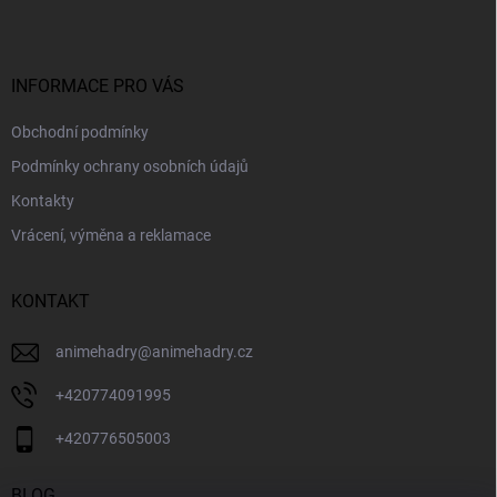
p
a
t
í
INFORMACE PRO VÁS
Obchodní podmínky
Podmínky ochrany osobních údajů
Kontakty
Vrácení, výměna a reklamace
KONTAKT
animehadry
@
animehadry.cz
+420774091995
+420776505003
BLOG