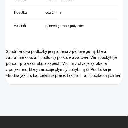
Tloušťka
cca 2 mm
Materiál
pěnová guma / polyester
Spodní vrstva podložky je vyrobena z pěnové gumy, která
zabraňuje klouzání podložky po stole a zároveň Vám poskytuje
pohodlí pro Vaši ruku a zápěstí. Vrchní vrstva je vyrobena
z polyesteru, který zaručuje plynulý pohyb myší. Podložka je
vhodná jak pro kancelářské práce, tak pro hraní počítačových her
Z
á