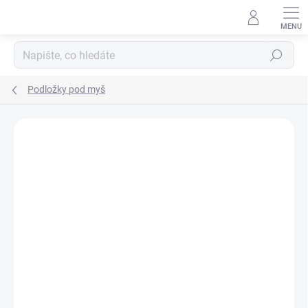
Přejít
na
obsah
Hledat
Podložky pod myš