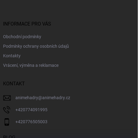
p
a
t
í
INFORMACE PRO VÁS
Obchodní podmínky
Podmínky ochrany osobních údajů
Kontakty
Vrácení, výměna a reklamace
KONTAKT
animehadry
@
animehadry.cz
+420774091995
+420776505003
BLOG