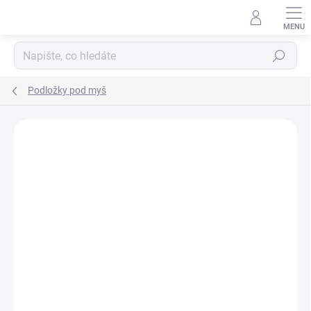
Přejít
na
obsah
Hledat
Podložky pod myš