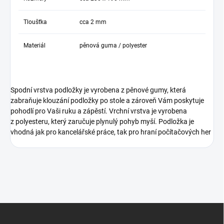
Tloušťka
cca 2 mm
Materiál
pěnová guma / polyester
Spodní vrstva podložky je vyrobena z pěnové gumy, která
zabraňuje klouzání podložky po stole a zároveň Vám poskytuje
pohodlí pro Vaši ruku a zápěstí. Vrchní vrstva je vyrobena
z polyesteru, který zaručuje plynulý pohyb myší. Podložka je
vhodná jak pro kancelářské práce, tak pro hraní počítačových her
Z
á