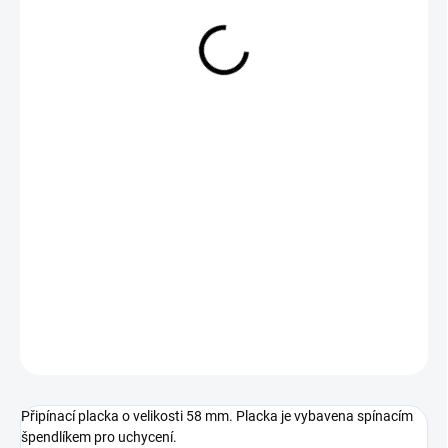
29 Kč
Měrná
SKLADEM
cena:
−
+
Přidat do košíku
DETAILNÍ INFORMACE
ZEPTAT SE
Připínací placka o velikosti 58 mm. Placka je vybavena spínacím
špendlíkem pro uchycení.