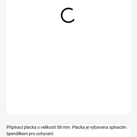
29 Kč
Měrná
SKLADEM
cena:
−
+
Přidat do košíku
DETAILNÍ INFORMACE
ZEPTAT SE
Připínací placka o velikosti 58 mm. Placka je vybavena spínacím
špendlíkem pro uchycení.