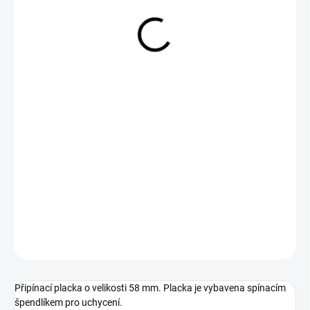
29 Kč
Měrná
SKLADEM
cena:
−
+
Přidat do košíku
DETAILNÍ INFORMACE
ZEPTAT SE
Připínací placka o velikosti 58 mm. Placka je vybavena spínacím
špendlíkem pro uchycení.