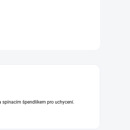
ILNÍ INFORMACE
ZEPTAT SE
na spínacím špendlíkem pro uchycení.