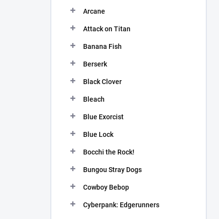
n
Arcane
í
p
Attack on Titan
a
n
Banana Fish
e
Berserk
l
Black Clover
Bleach
Blue Exorcist
Blue Lock
Bocchi the Rock!
Bungou Stray Dogs
Cowboy Bebop
Cyberpank: Edgerunners