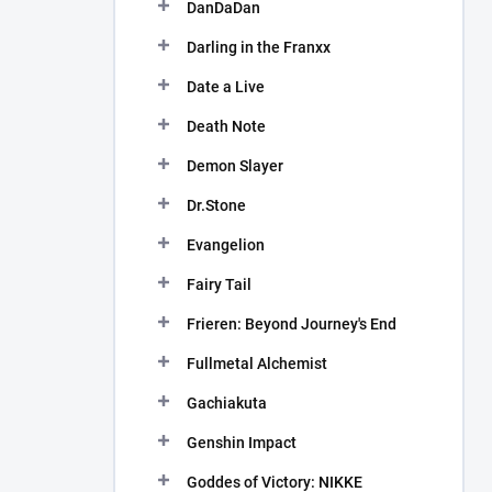
DanDaDan
Darling in the Franxx
Date a Live
Death Note
Demon Slayer
Dr.Stone
Evangelion
Fairy Tail
Frieren: Beyond Journey's End
Fullmetal Alchemist
Gachiakuta
Genshin Impact
Goddes of Victory: NIKKE