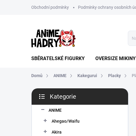
Přejít
Obchodní podmínky
Podmínky ochrany osobních ú
na
obsah
SBĚRATELSKÉ FIGURKY
OVERSIZE MIKINY
Domů
ANIME
Kakegurui
Placky
Pl
P
Kategorie
o
Přeskočit
s
kategorie
t
ANIME
r
Ahegao/Waifu
a
n
Akira