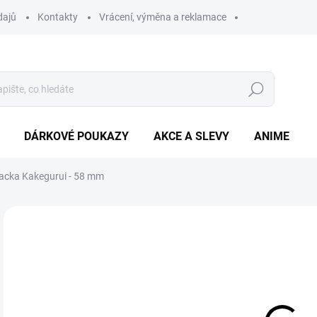
dajů
Kontakty
Vrácení, výměna a reklamace
Hledat
DÁRKOVÉ POUKAZY
AKCE A SLEVY
ANIME
acka Kakegurui - 58 mm
29
Měr
SK
cena