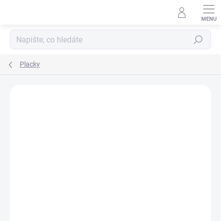
Přejít
na
obsah
Hledat
Placky