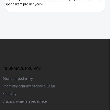
špendlíkem pro uchycení.
Z
á
p
a
t
í
INFORMACE PRO VÁS
Obchodní podmínky
Podmínky ochrany osobních údajů
Kontakty
Vrácení, výměna a reklamace