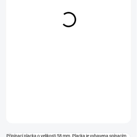
29 Kč
Měrná
SKLADEM
cena:
−
+
Přidat do košíku
DETAILNÍ INFORMACE
ZEPTAT SE
Připínací placka o velikosti 58 mm. Placka je vybavena spínacím