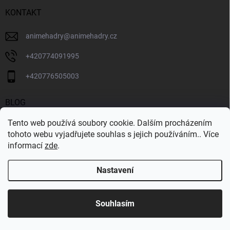
KONTAKT
animehadry
@
animehadry.cz
+420774091995
+420776505003
BLOG
Tento web používá soubory cookie. Dalším procházením
BLOG
tohoto webu vyjadřujete souhlas s jejich používáním.. Více
informací
zde
.
Nastavení
Copyright 2026
ANIMEHADRY.CZ
. Všechna práva vyhrazena.
Vytvořil Shoptet
Souhlasím
Odstoupit od smlouvy