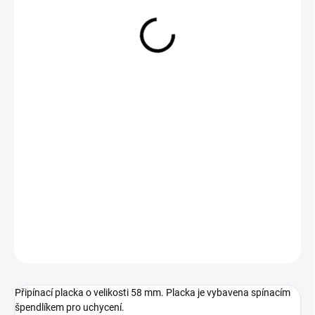
29 Kč
Měrná
SKLADEM
cena:
−
+
Přidat do košíku
DETAILNÍ INFORMACE
ZEPTAT SE
Připínací placka o velikosti 58 mm. Placka je vybavena spínacím
špendlíkem pro uchycení.