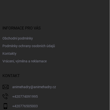
Z
á
p
a
t
í
INFORMACE PRO VÁS
Obchodní podmínky
Podmínky ochrany osobních údajů
Kontakty
Vrácení, výměna a reklamace
KONTAKT
animehadry
@
animehadry.cz
+420774091995
+420776505003