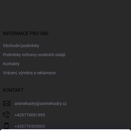
Z
á
p
a
t
í
INFORMACE PRO VÁS
Obchodní podmínky
Podmínky ochrany osobních údajů
Kontakty
Vrácení, výměna a reklamace
KONTAKT
animehadry
@
animehadry.cz
+420774091995
+420776505003