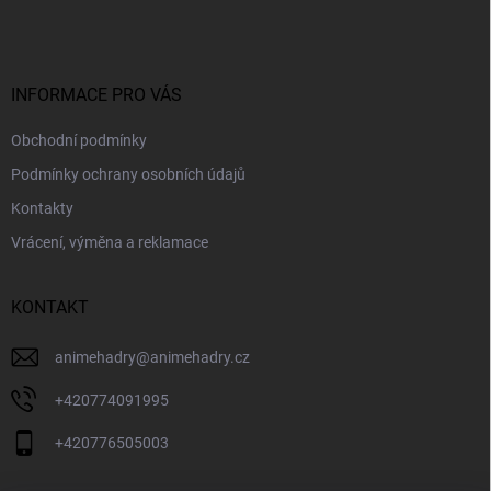
p
a
t
í
INFORMACE PRO VÁS
Obchodní podmínky
Podmínky ochrany osobních údajů
Kontakty
Vrácení, výměna a reklamace
KONTAKT
animehadry
@
animehadry.cz
+420774091995
+420776505003