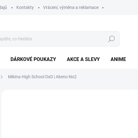
dajů
Kontakty
Vrácení, výměna a reklamace
Hledat
DÁRKOVÉ POUKAZY
AKCE A SLEVY
ANIME
Mikina High School DxD | Akeno No2
6
Měr
ZVO
cena
BAR