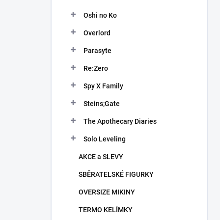
Oshi no Ko
Overlord
Parasyte
Re:Zero
Spy X Family
Steins;Gate
The Apothecary Diaries
Solo Leveling
AKCE a SLEVY
SBĚRATELSKÉ FIGURKY
OVERSIZE MIKINY
TERMO KELÍMKY