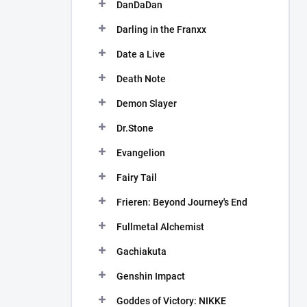
DanDaDan
Darling in the Franxx
Date a Live
Death Note
Demon Slayer
Dr.Stone
Evangelion
Fairy Tail
Frieren: Beyond Journey's End
Fullmetal Alchemist
Gachiakuta
Genshin Impact
Goddes of Victory: NIKKE