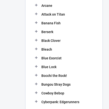
n
Arcane
í
p
Attack on Titan
a
n
Banana Fish
e
Berserk
l
Black Clover
Bleach
Blue Exorcist
Blue Lock
Bocchi the Rock!
Bungou Stray Dogs
Cowboy Bebop
Cyberpank: Edgerunners