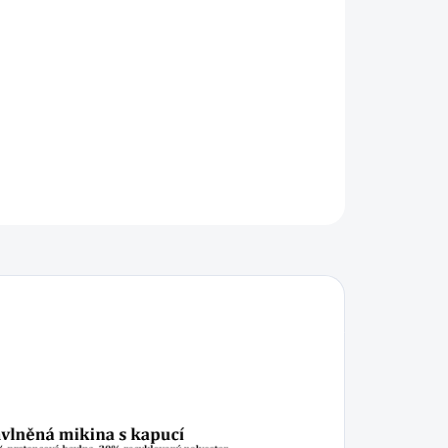
IKOST
−
+
Přidat do košíku
ILNÍ INFORMACE
ZEPTAT SE