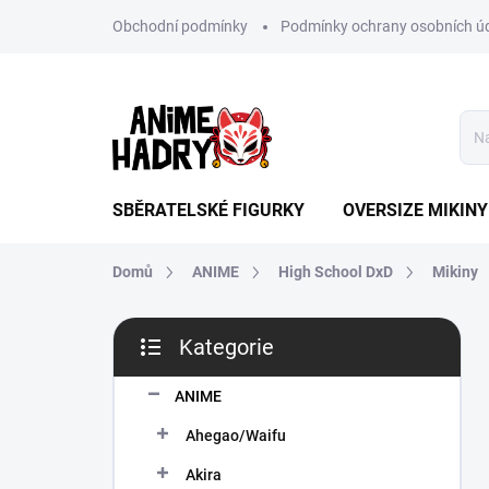
Přejít
Obchodní podmínky
Podmínky ochrany osobních ú
na
obsah
SBĚRATELSKÉ FIGURKY
OVERSIZE MIKINY
Domů
ANIME
High School DxD
Mikiny
P
Kategorie
o
Přeskočit
s
kategorie
t
ANIME
r
Ahegao/Waifu
a
n
Akira