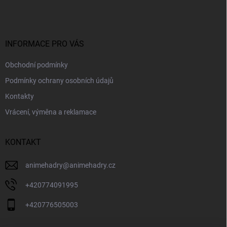
p
a
t
í
INFORMACE PRO VÁS
Obchodní podmínky
Podmínky ochrany osobních údajů
Kontakty
Vrácení, výměna a reklamace
KONTAKT
animehadry
@
animehadry.cz
+420774091995
+420776505003