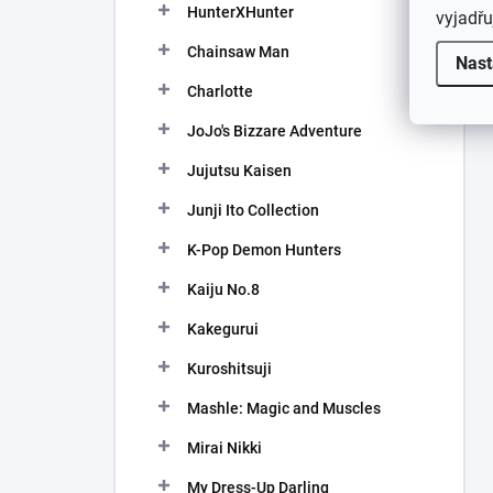
HunterXHunter
vyjadřu
Chainsaw Man
Nast
Charlotte
JoJo's Bizzare Adventure
Jujutsu Kaisen
Junji Ito Collection
K-Pop Demon Hunters
Kaiju No.8
Kakegurui
Kuroshitsuji
Mashle: Magic and Muscles
Mirai Nikki
My Dress-Up Darling