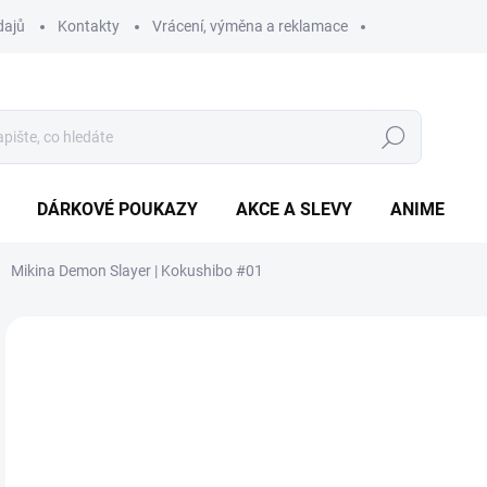
dajů
Kontakty
Vrácení, výměna a reklamace
Hledat
DÁRKOVÉ POUKAZY
AKCE A SLEVY
ANIME
Mikina Demon Slayer | Kokushibo #01
8
Měr
ZVO
cena
BAR