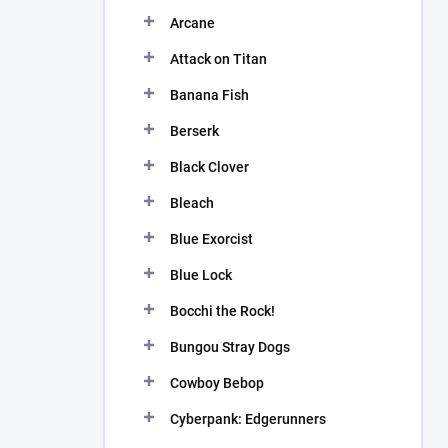
n
Arcane
í
p
Attack on Titan
a
n
Banana Fish
e
Berserk
l
Black Clover
Bleach
Blue Exorcist
Blue Lock
Bocchi the Rock!
Bungou Stray Dogs
Cowboy Bebop
Cyberpank: Edgerunners