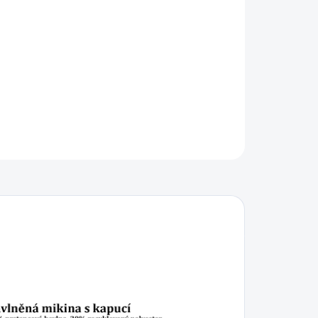
IKOST
−
+
Přidat do košíku
ILNÍ INFORMACE
ZEPTAT SE