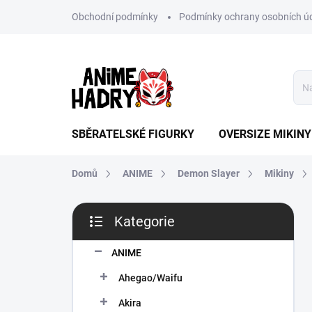
Přejít
Obchodní podmínky
Podmínky ochrany osobních ú
na
obsah
SBĚRATELSKÉ FIGURKY
OVERSIZE MIKINY
Domů
ANIME
Demon Slayer
Mikiny
P
Kategorie
o
Přeskočit
s
kategorie
t
ANIME
r
Ahegao/Waifu
a
n
Akira