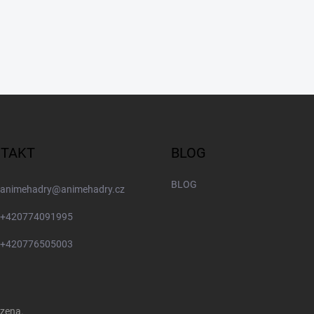
TAKT
BLOG
BLOG
animehadry
@
animehadry.cz
+420774091995
+420776505003
azena.