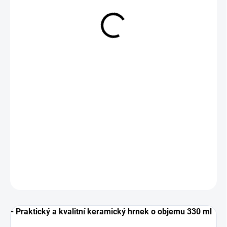
229 Kč
Měrná
SKLADEM
cena:
−
+
Přidat do košíku
DETAILNÍ INFORMACE
ZEPTAT SE
- Praktický a kvalitní keramický hrnek o objemu 330 ml