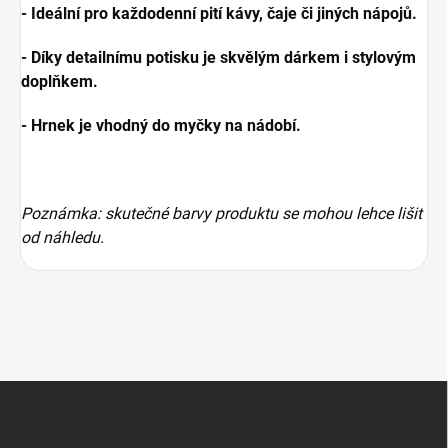
- Ideální pro každodenní pití kávy, čaje či jiných nápojů.
- Díky detailnímu potisku je skvělým dárkem i stylovým
doplňkem.
- Hrnek je vhodný do myčky na nádobí.
Poznámka: skutečné barvy produktu se mohou lehce lišit
od náhledu.
Z
á
p