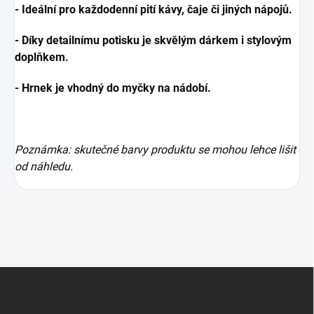
- Ideální pro každodenní pití kávy, čaje či jiných nápojů.
- Díky detailnímu potisku je skvělým dárkem i stylovým
doplňkem.
- Hrnek je vhodný do myčky na nádobí.
Poznámka: skutečné barvy produktu se mohou lehce lišit
od náhledu.
Z
á
p