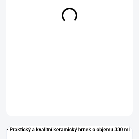
229 Kč
Měrná
SKLADEM
cena:
−
+
Přidat do košíku
DETAILNÍ INFORMACE
ZEPTAT SE
- Praktický a kvalitní keramický hrnek o objemu 330 ml