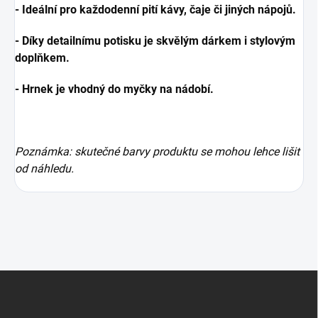
- Ideální pro každodenní pití kávy, čaje či jiných nápojů.
- Díky detailnímu potisku je skvělým dárkem i stylovým
doplňkem.
- Hrnek je vhodný do myčky na nádobí.
Poznámka: skutečné barvy produktu se mohou lehce lišit
od náhledu.
Z
á
p