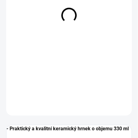
229 Kč
Měrná
SKLADEM
cena:
−
+
Přidat do košíku
DETAILNÍ INFORMACE
ZEPTAT SE
- Praktický a kvalitní keramický hrnek o objemu 330 ml