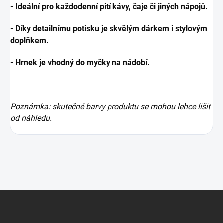
- Ideální pro každodenní pití kávy, čaje či jiných nápojů.
- Díky detailnímu potisku je skvělým dárkem i stylovým
doplňkem.
- Hrnek je vhodný do myčky na nádobí.
Poznámka: skutečné barvy produktu se mohou lehce lišit
od náhledu.
Z
á
p