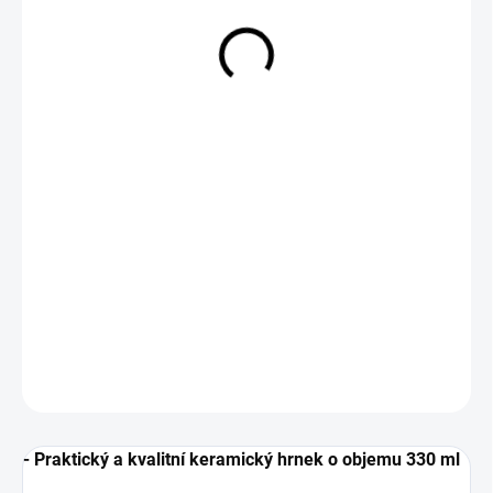
229 Kč
Měrná
SKLADEM
cena:
−
+
Přidat do košíku
DETAILNÍ INFORMACE
ZEPTAT SE
- Praktický a kvalitní keramický hrnek o objemu 330 ml