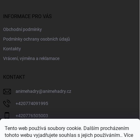
a
t
í
INFORMACE PRO VÁS
Obchodní podmínky
Podmínky ochrany osobních údajů
Kontakty
Vrácení, výměna a reklamace
KONTAKT
animehadry
@
animehadry.cz
+420774091995
+420776505003
Tento web používá soubory cookie. Dalším procházením
BLOG
tohoto webu vyjadřujete souhlas s jejich používáním.. Více