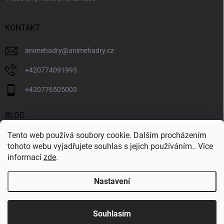
KONTAKT
animehadry
@
animehadry.cz
+420774091995
+420776505003
BLOG
Tento web používá soubory cookie. Dalším procházením
BLOG
tohoto webu vyjadřujete souhlas s jejich používáním.. Více
informací
zde
.
Nastavení
Copyright 2026
ANIMEHADRY.CZ
. Všechna práva vyhrazena.
Vytvořil Shoptet
Souhlasím