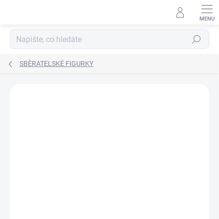
Přejít
na
obsah
Hledat
SBĚRATELSKÉ FIGURKY