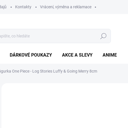
dajů
Kontakty
Vrácení, výměna a reklamace
Hledat
DÁRKOVÉ POUKAZY
AKCE A SLEVY
ANIME
figurka One Piece - Log Stories Luffy & Going Merry 8cm
8
Měr
SK
cena