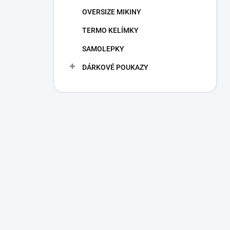
n
OVERSIZE MIKINY
í
p
TERMO KELÍMKY
a
n
SAMOLEPKY
e
DÁRKOVÉ POUKAZY
l