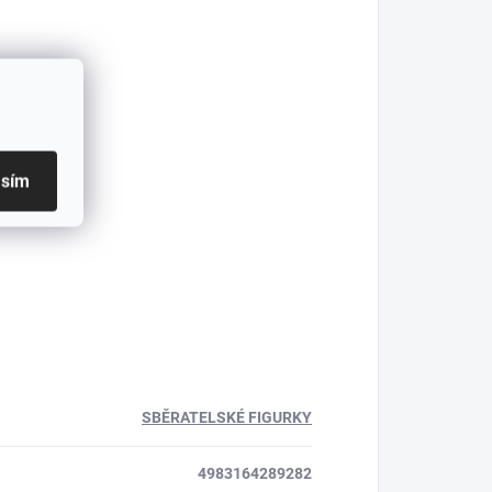
asím
SBĚRATELSKÉ FIGURKY
4983164289282