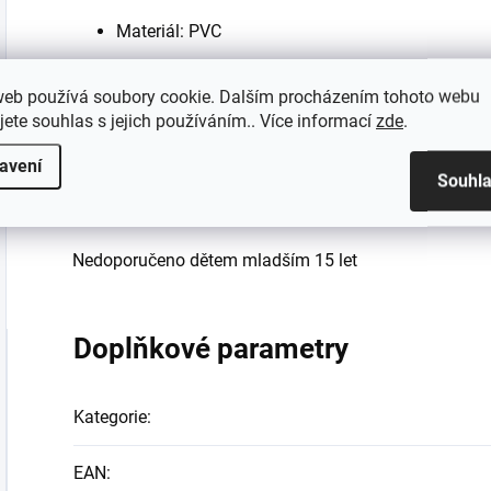
Materiál: PVC
Velikost: 8 cm
web používá soubory cookie. Dalším procházením tohoto webu
Oficiálně licencovaný produkt
jete souhlas s jejich používáním.. Více informací
zde
.
Výrobce: BANPRESTO
avení
Souhl
Nejedná se o hračku ale sběratelský předmět!
Nedoporučeno dětem mladším 15 let
Doplňkové parametry
Kategorie
:
EAN
: