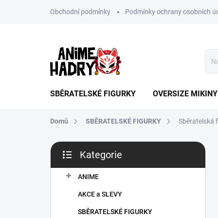
Přejít
Obchodní podmínky
Podmínky ochrany osobních ú
na
obsah
SBĚRATELSKÉ FIGURKY
OVERSIZE MIKINY
Domů
SBĚRATELSKÉ FIGURKY
Sběratelská 
P
Kategorie
o
Přeskočit
s
kategorie
t
ANIME
r
AKCE a SLEVY
a
n
SBĚRATELSKÉ FIGURKY