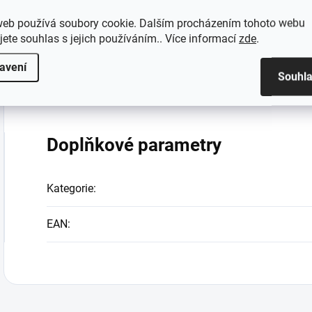
Výrobce:
FURYU
web používá soubory cookie. Dalším procházením tohoto webu
jete souhlas s jejich používáním.. Více informací
zde
.
Nejedná se o hračku ale sběratelský předmět!
avení
Souhl
Nedoporučeno dětem mladším 15 let
Doplňkové parametry
Kategorie
:
EAN
: