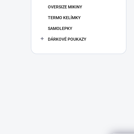
n
OVERSIZE MIKINY
í
p
TERMO KELÍMKY
a
n
SAMOLEPKY
e
DÁRKOVÉ POUKAZY
l