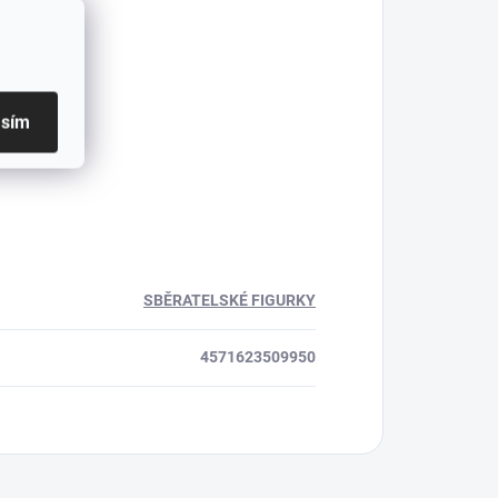
asím
SBĚRATELSKÉ FIGURKY
4571623509950