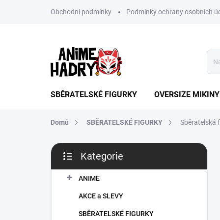
Přejít
Obchodní podmínky
Podmínky ochrany osobních ú
na
obsah
SBĚRATELSKÉ FIGURKY
OVERSIZE MIKINY
Domů
SBĚRATELSKÉ FIGURKY
Sběratelská 
P
Kategorie
o
Přeskočit
s
kategorie
t
ANIME
r
AKCE a SLEVY
a
n
SBĚRATELSKÉ FIGURKY