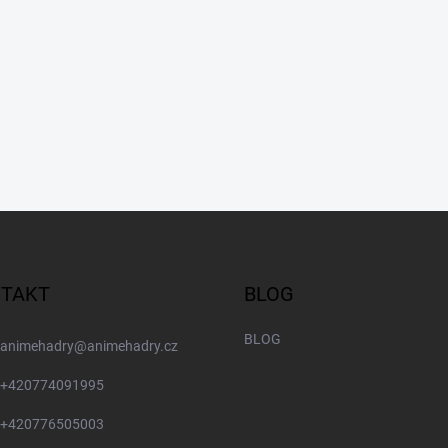
TAKT
BLOG
BLOG
animehadry
@
animehadry.cz
+420774091995
+420776505003