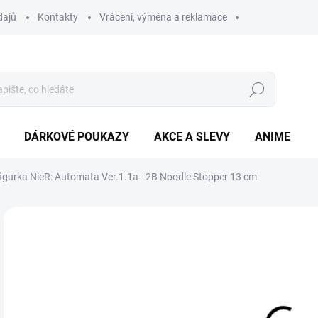
dajů
Kontakty
Vrácení, výměna a reklamace
Hledat
DÁRKOVÉ POUKAZY
AKCE A SLEVY
ANIME
figurka NieR: Automata Ver.1.1a - 2B Noodle Stopper 13 cm
7
Měr
SK
cena